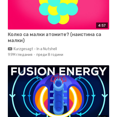
4:57
Колко са малки атомите? (наистина са
малки)
Kurzgesagt - In a Nutshell
9.9M гледания
преди 8 години