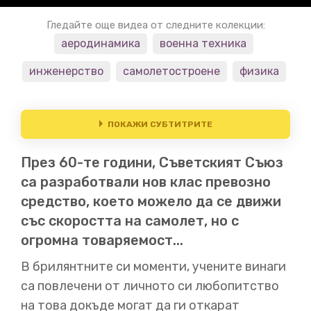
Гледайте още видеа от следните колекции:
аеродинамика
военна техника
инженерство
самолетостроене
физика
ПОКАЖИ СУБТИТРИТЕ
През 60-те години, Съветският Съюз
00:01
са разработвали нов клас превозно
Това видео е възможно заради CuriosityStream.
средство, което можело да се движи
Гледайте хиляди
висококачествени документални
филми и получете достъп до Nebula чрез линка в
със скоростта на самолет, но с
описанието.
През 60те години лидерът на СССР се
огромна товаряемост...
хвали, че има
кораби, които могат да скачат над
мостове. Неговите думи объркали западните лидери.
В брилянтните си моменти, учените винаги
са повлечени от личното си любопитство
на това докъде могат да ги откарат