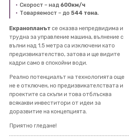
водата, намаляйки съпротивлението, позволявайки
Скорост – над
600км/ч
много
по-високи скорости. Но и най-бързите комети
Товаряемост – до
544 тона
.
не можели да ускорят над
110 км/ч. Феномен, наречен
кавитация ги задържа,
който пречи на генерацията
Екранопланът
се оказва непредвидима и
на подемна сила от крилата на комета. Това е
проблем, който
трудна за управление машина, вълнение с
вълни над 1.5 метра са изключени като
предизвикателство, затова и ще видите
01:28
кадри само в спокойни води.
инженерите няма да решат. Но един съветски
Реално потенциалът на технологията още
инженер
наречен Ростислав Алексейев има
радикална идея. Какво ще стане ако
премести
не е отключен, но предизвикателствата и
крилата от водата изцяло? Правейки това би
проектите са скъпи и това отблъсква
означавало промяна от хидродинамика към
всякакви инвеститори от идеи за
аеродинамика. Но би позволило допреди
невъобразима скорост.
доразвитие на концепцията.
Приятно гледане!
01:50