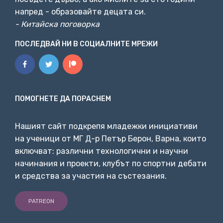
Ютуб,
напред - образовайте децата си.
- Китайска поговорка
10:06
ПОСЛЕДВАЙ НИ В СОЦИАЛНИТЕ МРЕЖИ
без реклами и спонсорни съобщения. Nebula е
мястото, където авторите експериментират с
ново
съдържание, без да се притесняват за алгоритъма
за препоръчване на Ютуб, като например
специалния
ПОМОГНЕТЕ ДА ПОРАСНЕМ
45-минутен специален епизод на Wendover
Productions за Летище Смета Елена.
Очарователен
поглед на летище, някога наричано най-
Нашият сайт подкрепя младежки инициативи
безполезното, превръща малкия отдалечен
на ученици от МГ Д-р Петър Берон, Варна, които
включват: различни технологични и научни
начинания и проекти, клубът по спортни дебати
10:26
и средства за участия на състезания.
Атлантически остров. Получете достъп до Nebula,
когато се абонирате за година в
CuriosityStream,
PATREON
отивайки на CuriosityStream.com/mustard и
използвайки
пормоционалния код 'mustard', когато се