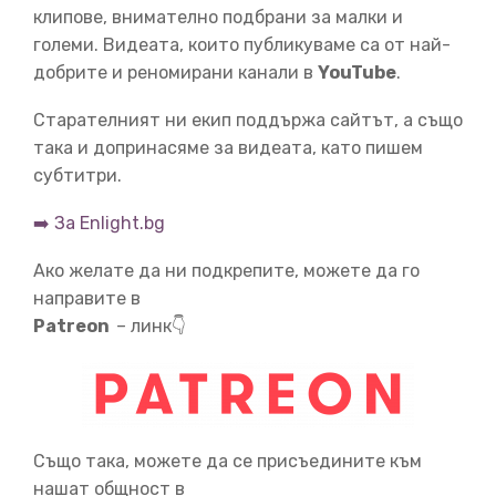
клипове, внимателно подбрани за малки и
04:41
големи. Видеата, които публикуваме са от най-
добрите и реномирани канали в
YouTube
.
екранния ефект и осигурява контрол при висока
скорост.
Първо тестван през 1966, КМ доказал, че
Старателният ни екип поддържа сайтът, а също
Екранопланите
можели да бъдат уголемени много. Но
така и допринасяме за видеата, като пишем
и показал няколко сериозни проблема.
Далеч от
здрав, КМ изисквал внимателна поддръжка. Десетте
субтитри.
му двигателя
➡️ За Enlight.bg
Ако желате да ни подкрепите, можете да го
05:06
направите в
били постоянно под риск от щети от солена вода и
Patreon
– линк👇
външни обекти.
Също бил известно труден за
пилотиране. Да се лети безопастно в
екранния ефект
било изтощаващо преживяване за пилотите. КМ
изисквал огромна
дистанция, за да завие. Което
означавало, че разузнавачи трябвало да
Също така, можете да се присъедините към
нашат общност в