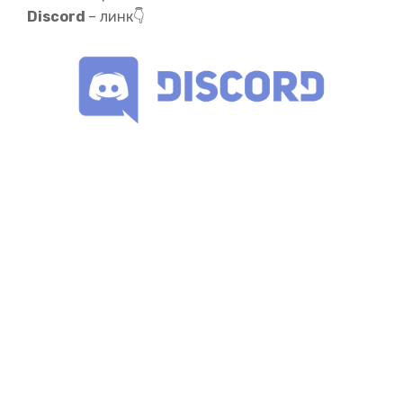
Discord
– линк👇
05:24
дават предупреждение за други кораби и
препятствия. Друго предизвикателство е времето.
По общо мнение, КМ можел да лети при вълни високи
един и половина метра. Не е зле.
Но няма да намерите
негова снимка или запис в нищо друго, освен в
спокойни води.
И да се задвижи тази огромна машина
в бурно море? Почти невъзможно.
05:44
КМ можел да се движи само при спокойно време и в
по-малки
вътрешноконтинентални морета, като
Каспийско. Да се движи през океан е изключено.
Такива предизвикателства срещали
инженерния
екип, разработващ изцяло нов вид превозно
средство.