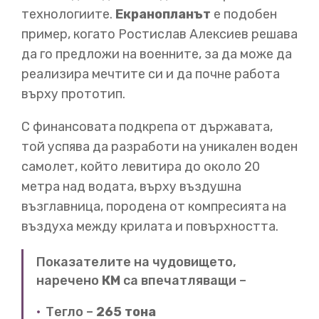
00:23
технологиите.
Екранопланът
е подобен
Това, за което е говорел е машина, различна от всяка,
пример, когато Ростислав Алексиев решава
виждана от света.
Кораб, който можел да се движи
да го предложи на военните, за да може да
със скоростта на самолет, издигайки се над водата
реализира мечтите си и да почне работа
И за десетилетия СССР развил уникална технология
под покривало от потайност. Но тези огромни,
върху прототип.
извънземни машини просто
С финансовата подкрепа от държавата,
той успява да разработи на уникален воден
00:44
самолет, който левитира до около 20
изчезнали, заедно със Съветския Съюз.
Екраноплан
метра над водата, върху въздушна
През 50те най-бързите кораби били кометите. Вид
възглавница, породена от компресията на
кораб
с крила монтирани за корпуса. Били гениално
въздуха между крилата и повърхността.
изобретение. Понеже при
Показателите на чудовището,
наречено
КМ
са впечатляващи –
01:07
висока скорост крилата биха вдигнали кораба извън
Тегло –
265 тона