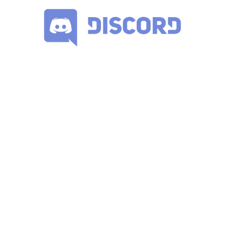
хората. Не веднага, не навсякъде, но достатъчно
количество и доста скоро,
че ще бъде голям проблем,
ако не сме подготвени. А ние не сме.
Вие, както
вторият кон, може би виждате състоянието на
технологиите сега и да си мислите,
04:46
че не може да замени работата ви. Но технологиите
се развиват по-добре, по-евтино, и по-бързо
от
биологичните промени.
Както автомобила беше
началото на края на конете, така тя показва
нещата,
които се задават.
04:57
АВТОМОБИЛИ
Самоуправляващите се коли не са в
бъдещето - те са тук и работят.
Извървяли са хиляди
километри по Калифорнийският бряг и през градове.