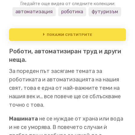
Гледайте още видеа от следните колекции:
автоматизация
роботика
футуризъм
ПОКАЖИ СУБТИТРИТЕ
Роботи, автоматизиран труд и други
00:03
неща.
Всеки човек е трябвало да ловува или събира храна,
за да оцелее. Но хората са умнн...о мързеливи
затова
За пореден път засягаме темата за
сме изобретявали инструменти, за да направим
роботиката и автоматизацията на нашия
работата си по-лесна. От пръчки, през плугове и
свят, това е една от най-важните теми на
трактори сме минали
през това всички да трябва да
произвеждат храна, до модерното земеделие, в
нашия век и… все повече ще се сблъскваме
което почти никой не трабва да произвежда -
и все
точно с това.
пак имаме изобилие на храна.
Машината
не се нуждае от храна или вода
и не се уморява. В повечето случаи ѝ
00:20