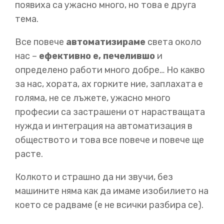
появиха са ужасно много, но това е друга
тема.
00:56
Все повече
автоматизираме
света около
Намаляват търсенето на умствения труд.
Това е
нас –
ефективно е, печелившо
и
икономическа революция. Може би си мислите, че се е
определено работи много добре… Но какво
случвало и преди, но не е.
Този път е различно.
ФИЗИЧЕСКИ ТРУД
за нас, хората, ах горките ние, заплахата е
голяма, не се лъжете, ужасно много
професии са застрашени от нарастващата
01:07
нужда и интеграция на автоматизация в
Когато си мислите за автоматизация, сигорно си
обществото и това все повече и повече ще
мислите за това: големи, специализирани, скъпи,
расте.
ефективни, но доста глупваи роботи, слепи към
света и тяхната работа.
Те са страшен вид на
Колкото и страшно да ни звучи, без
автоматизация, но все още не са превзели света,
машините няма как да имаме изобилието на
защото са само полезни в тесни ситуации.
което се радваме (е не всички разбира се).