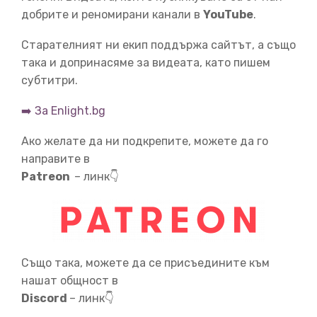
работи за конете, които дори не можем и да си
добрите и реномирани канали в
YouTube
.
представим.
Но ти, драги зрителю, отвъд 2000г.
знаеш, какво е станало - все още има коне,
но нищо
Старателният ни екип поддържа сайтът, а също
общо както преди. Населението на конете е било най-
така и допринасяме за видеата, като пишем
голямо през 1915,
субтитри.
➡️ За Enlight.bg
04:13
Ако желате да ни подкрепите, можете да го
след това само е спадало.
Няма такова правило в
направите в
икономиката, което гласи, че повече технологии,
Patreon
– линк👇
означава повече работа за коне.
Звучи доста
глупаво, но замени "коне" с "хора"
и изведнъж всеки
смята, че звучи правилно.
Също така, можете да се присъедините към
04:27
нашат общност в
Както механичните мускули са изместили конете от
Discord
– линк👇
икономиката, така механичните умове
ще изместят