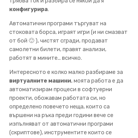
трябва ток и разбира се някой да я
Разбира се, не просто в земеделието, ами във всичко.
конфигурира
.
Последните няколко
хиляди години сме правели
инструменти за да намалим всички видове
Автоматични програми търгуват на
физически труд. Това са механични мускули.
По-
стоковата борса, играят игри (и ни смазват
силни, по-надеждни, и по-неуморни от нашите
човешки мускули.
И това е хубаво нещо. Замяната на
от бой 🙂 ), чистят сгради, продават
човешкия труд с механични мускули освобождава
самолетни билети, правят анализи,
хората да се специализират
работят в мините… всичко.
Интересното е колко малко разбираме за
00:38
виртуалните машини
, моята работа е да
и това прави всички хора да са по-добре - дори и
автоматизирам процеси в софтуерни
тези, които правят останалия физически труд. Така
проекти, обожавам работата си, но
растат икономиките
и стандартите на живот да се
определено повечето неща, които са
подобряват.
Някои хора са се специализирали да са
програмисти и инженери, чиято работа е да строят
вършени на ръка преди години вече се
механични умове.
Точно както механичните мускули
изпълняват от автоматични програми
са намалили търсенето на човешкия труд, така
(скриптове), инструментите които се
правят и механичните умове.