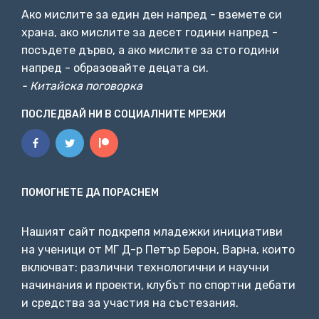
Като се знае, че образованите работници, от гледна
Ако мислите за един ден напред - вземете си
точна на компаниите, са по-скъпи и
по-многобройни -
храна, ако мислите за десет години напред -
стимулът за тях е да автоматизират тяхната
посъдете дърво, а ако мислите за сто години
работа, повече от тази на нискоквалифицираните
напред - образовайте децата си.
работници.
Точно за това са инженерите по
- Китайска поговорка
автоматизация. Това са опитни програмисти, чиято
работа е да заменят вашата работа с софтуерен бот.
ПОСЛЕДВАЙ НИ В СОЦИАЛНИТЕ МРЕЖИ
07:54
Може би си мислите, че дори и най-умният инженер
ПОМОГНЕТЕ ДА ПОРАСНЕМ
не може да направи бот, който да прави твоята
работа -
и може би сте прави - но най-новото в
програмирането не са супер-умни програмисти,
Нашият сайт подкрепя младежки инициативи
правещи ботове, но супер-умни програмисти,
на ученици от МГ Д-р Петър Берон, Варна, които
правещи ботове, които се учат как
да правят неща,
включват: различни технологични и научни
които програмиста не би могъл да ги научи.
начинания и проекти, клубът по спортни дебати
и средства за участия на състезания.