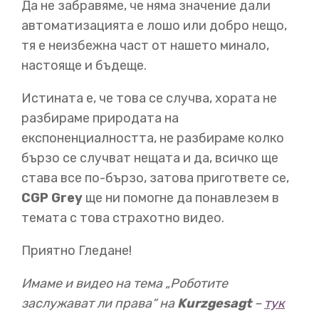
Да не забравяме, че няма значение дали
01:23
автоматизацията е лошо или добро нещо,
Но те са старият вид на автоматизацията. Това е
тя е неизбежна част от нашето минало,
новият.
Срещнете се с Бакстър.
За разлика от
машините, които се нуждаят от опитни оператори и
настояще и бъдеще.
техници и милиони долари,
Бакстър има зрение и
може да научи каквото искате, само като ви гледа как
Истината е, че това се случва, хората не
го правите.
разбираме природата на
експоненциалността, не разбираме колко
бързо се случват нещата и да, всичко ще
01:37
става все по-бързо, затова пригответе се,
И струва по-малко от средната годишна заплата на
CGP Grey
ще ни помогне да понавлезем в
един работник. За разлика от старите си братя,
той
темата с това страхотно видео.
не е програмиран за една специфична работа, той
може да работи всякаква работа, която е в обхвата
Приятно Гледане!
на ръцете му. Бакстър може да се смята като робот с
общо предназначение.
"С общо предназначение" e
голямата работа.
Имаме и видео на тема „Роботите
заслужават ли права“ на
Kurzgesagt
–
тук