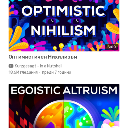
6:09
Oптимистичен Нихилизъм
Kurzgesagt - In a Nutshell
18.6M гледания
преди 7 години