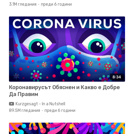
3.1M гледания
преди 6 години
8:34
Коронавирусът Обяснен и Какво е Добре
Да Правим
Kurzgesagt - In a Nutshell
89.5M гледания
преди 6 години