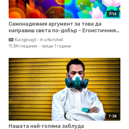
7:14
Самонадеяния аргумент за това да
направиш света по-добър – Егоистичния
Алтруизъм
Kurzgesagt - In a Nutshell
11.3M гледания
преди 7 години
7:38
Нашата най-голяма заблуда