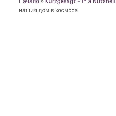
Начало
»
Kurzgesagt - In a Nutshell
от всички планети.
Ако 
02:33
нашия дом в космоса
голяма вана, Сатурн би 
също известен и с широк
пръстени.
Той има 62 сп
Уран е третата по голем
02:48
студените планети.
Той
гиганти.
Забележителнот
въртене
е легнала стран
други планети.
Уран има 27 спътника.
Н
03:03
планета от Слънчевата 