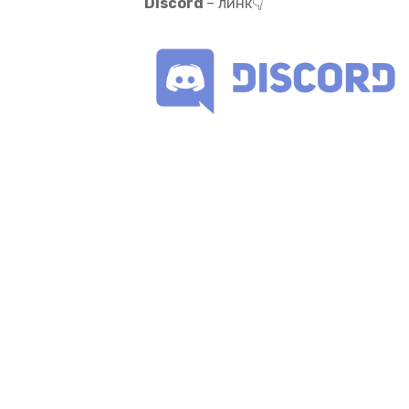
Discord
– линк👇