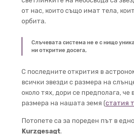
светлинките на небосвода са зве
центъра на Слънчевата
от нас, които също имат тела, кои
планети,
трилиони асте
орбита.
планети - джуджета.
Слъчевата система не е с нищо уник
От осемте планети чети
00:40
ни откритие досега,
Меркурий, Венера, Земя
са газови гиганти - Юпи
С последните открития в астроном
Меркурий е най-малката
всички звезди с размера на слън
около тях, дори се предполага, че
На Меркурий годината е 
00:56
размера на нашата земя (
статия т
до
огромни разлики в т
няма нито атмосфера, н
Потопете са за пореден път в едн
от най-ярките обекти в
Kurzgesagt
.