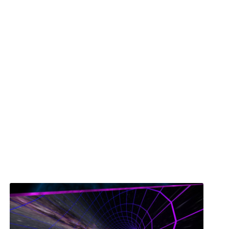
на от Слънцето, че
64 земни.
На Нептун е
скорост на вятъра,
тун има 14 спътника.
Ако
ланетите,
разликите между
и маса,
а миниатюрният
ри от един от юпитеровите
итер е толкова огромен, че
асата
зва силно влияние в