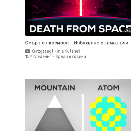
7:1
Смърт от космоса – Избухване с гама лъчи
Kurzgesagt - In a Nutshell
15M гледания
преди 8 години