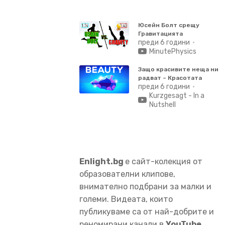
Юсейн Болт срещу
Гравитацията
преди 6 години
MinutePhysics
Защо красивите неща ни
радват – Красотата
преди 6 години
Kurzgesagt - In a
Nutshell
Enlight.bg
е сайт-колекция от
образователни клипове,
внимателно подбрани за малки и
големи. Видеата, които
публикуваме са от най-добрите и
реномирани канали в
YouTube
.