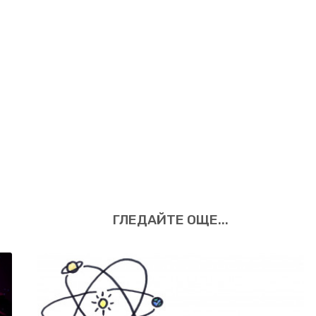
Уран.
Толкова е отдалече
годината й е равна на 1
измерена най-високата 
малко под 2100 км/ч.
Неп
03:21
сравним размерите на п
тях стават ясно видими.
Юпитер води по размер 
03:38
Меркурий
е по-малък до
ГЛЕДАЙТЕ OЩЕ...
спътници - Ганимед.
Юп
съдържа около 70% от м
на всички планети и ока
03:53