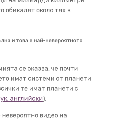
зди на милиарди километри
 система.
Обикалят я осем
то обикалят около тях в
роиди и комети, и няколко
ална и това е най-невероятното
ри са като нашата -
та и Марс,
а другите четири
тер, Сатурн, Уран и Нептун.
ията се оказва, че почти
 и най-леката от всички.
цето имат системи от планети
 всички те имат планети с
по-къса от деня, което води
ук, английски
).
емпературата.
Меркурий
ито спътник.
Венера е един
о невероятно видео на
 Слънчевата система