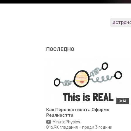
астрон
ПОСЛЕДНО
3:14
Как Перспективата Оформя
Реалността
MinutePhysics
816.9K гледания
преди 3 години