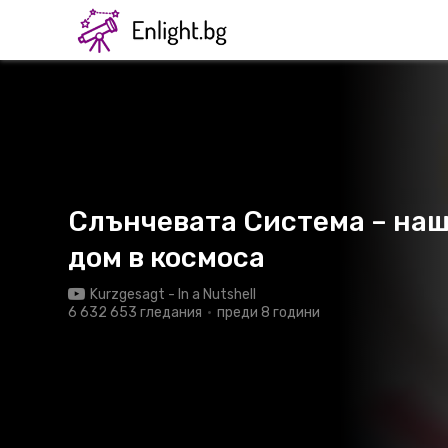
Слънчевата Система – на
дом в космоса
Kurzgesagt - In a Nutshell
6 632 653 гледания
преди 8 години