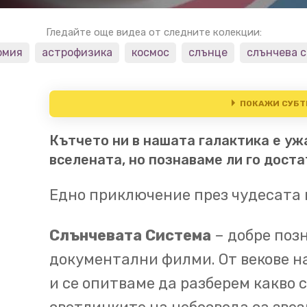
Гледайте още видеа от следните колекции:
омия
астрофизика
космос
слънце
слънчева 
ПОКАЖИ СУБТ
Кътчето ни в нашата галактика е уж
Слънчевата система. На
00:04
вселената, но познаваме ли го дост
живеем в спокойна част
дом е Слънчевата систе
Едно приключение през чудесата 
структура, която обика
Слънчевата Система
– добре позн
Галактиката
документални филми. От векове 
с 200,000 км/ч и прави 
00:20
и се опитваме да разберем какво са
милиона години.
Нашата