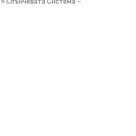
»
Слънчевата Система –
го поставим в достатъчно
плувал отгоре.
Сатурн е
ите си, ясно видими
ътника.
ина и една от най-
 е най-малкият от газовите
о при него е, че оста му на
ично, за разлика от седемте
ептун е последната
система и е подобна на