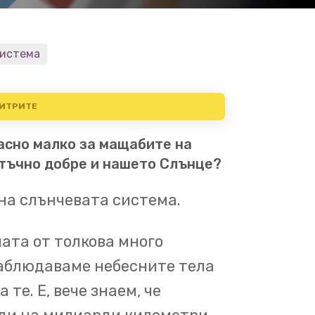
система
ИТРИТЕ
асно малко за мащабите на
шият дом в космоса.
Ние
атъчно добре и нашето Слънце?
 на Млечния Път.
Нашият
ма,
4.5 милиарда годишна
на слънчевата система.
ля около центъра на
ата от толкова много
наблюдаваме небесните тела
пълна обиколка на всеки 250
 те. Е, вече знаем, че
 звезда, Слънцето, е в