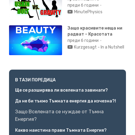
Пространство-времето има винаги ненулева
преди 6 години
кривина.
MinutePhysics
Защо красивите неща ни
02:50
радват – Красотата
преди 6 години
Което и поражда описаното разширяване.
Но
Kurzgesagt - In a Nutshell
пространствената геометрия на Вселената в даден
момент
може да е или плоска, или крива.
И доста
просто:
В ТАЗИ ПОРЕДИЦА
03:01
Ще се разширява ли вселената завинаги?
k може да бъде +1, -1 или 0.
k = +1 означава, че
Да не би тъкмо Тъмната енергия да изчезна?!
Вселената е
с положителна кривина на
пространството.
Снимка на пространството в даден
Защо Вселената се нуждае от Тъмна
момент
Енергия?
Какво наистина прави Тъмната Енергия?