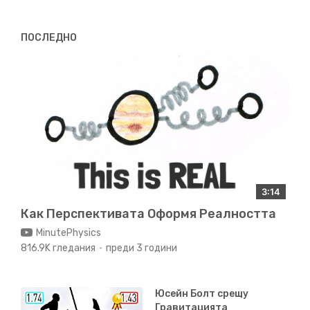
02:15
ПОСЛЕДНО
Добре.
И така, лявата част на уравнението (в този
вид) е положителна,
значи и дясната част също
трябва да е положителна.
Ето, знак за равенство.
02:25
Но дясната част всъщност отразява нещо напълно
различно.
Тя описва кривината на пространството.
И
зависи от това k.
k е в известен смисъл формата на
3:14
Вселената –
Как Перспективата Оформя Реалността
MinutePhysics
02:38
816.9K гледания
преди 3 години
кривината на пространството и дали
пространството
е крайно или безкрайно.
Обърнете
Юсейн Болт срещу
внимание: кривината само на пространството.
Гравитацията