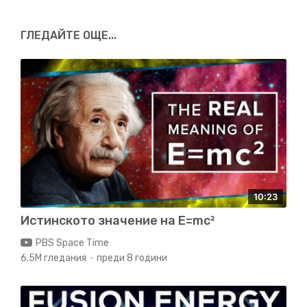
си след безкрайно време
ГЛЕДАЙТЕ OЩЕ...
05:08
би била плоска, с лява и дясна страна
равни на нула.
Добре.
Това е нещо, което можем да проверим.
05:17
Ако можем да измерим кривината на Вселената,
и
така – да измерим k, само проверявайки геометрията
10:23
в космичеси мащаби.
Ако всичко дотук е вярно,
Истинското значение на E=mc²
PBS Space Time
05:28
6.5M гледания
преди 8 години
геометрията трябва да се окаже хиперболична.
Защото така се получава положителна дясна страна,