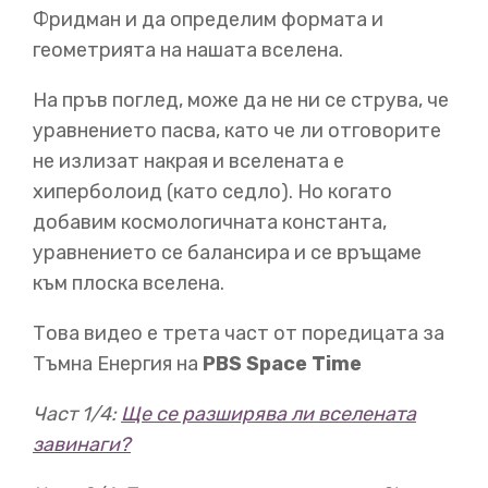
Фридман и да определим формата и
Общата теория на относителността на Айнщайн
(ОТО)
геометрията на нашата вселена.
На пръв поглед, може да не ни се струва, че
00:22
уравнението пасва, като че ли отговорите
не излизат накрая и вселената е
ни позволява да опишем поведението
на космоса в
хиперболоид (като седло). Но когато
най-висок мащаб – пространство,
неимоверно отвъд
способностите ни да проучим
и време, милиарди
добавим космологичната константа,
години напред в бъдещето.
уравнението се балансира и се връщаме
към плоска вселена.
00:35
Това видео е трета част от поредицата за
Но опитите ни да свържем предсказанията на
Тъмна Енергия на
PBS Space Time
теорията
с реалните астрономически наблюдения
ни
показват, че съдбата на Вселената
се управлява от
Част 1/4:
Ще се разширява ли вселената
нещо, което наричаме „тъмна енергия“.
завинаги?