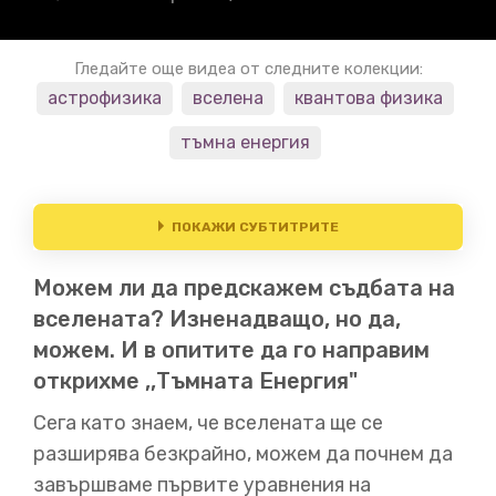
Гледайте още видеа от следните колекции:
астрофизика
вселена
квантова физика
тъмна енергия
ПОКАЖИ СУБТИТРИТЕ
Можем ли да предскажем съдбата на
00:00
вселената? Изненадващо, но да,
Можем ли да предскажем съдбата на Вселената?
можем. И в опитите да го направим
Изненадващо, но да, можем.
Тези опити ни разкриха
открихме ,,Тъмната Енергия"
Сега като знаем, че вселената ще се
00:10
разширява безкрайно, можем да почнем да
съществуването на странно въздействие, наречено
завършваме първите уравнения на
„тъмна енергия“
[МУЗИКА]
ПРОСТРАНСТВО-ВРЕМЕТО