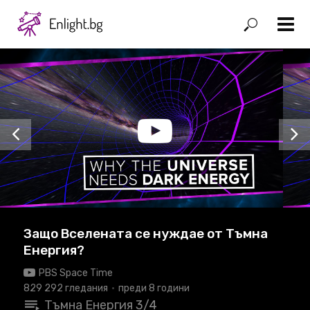
Защо Вселената се нуждае от Тъмна
Енергия?
PBS Space Time
829 292 гледания
преди 8 години
Тъмна Енергия
3/4