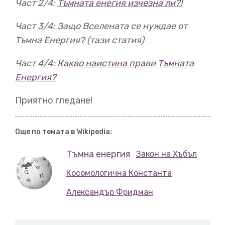
Част 2/4:
Тъмната енегия изчезна ли?!
00:46
Част 3/4: Защо Вселената се нуждае от
За да разберем тъмната енергия,
трябва да
разгледаме айнщайновата теория
във вселенски
Тъмна Енергия? (тази статия)
мащаб.
В предишния епизод видяхме как
Част 4/4:
Какво наистина прави Тъмната
Енергия?
00:54
Приятно гледане!
ОТО, изразена с първото от двете уравнения на
Фридман,
може да обясни космическия баланс
между
разширяването на Вселената и съпротивлението,
Още по темата в Wikipedia:
оказвано от гравитацията
Тъмна енергия
Закон на Хъбъл
Косомологична Константа
01:07
на всичко, което се съдържа в нея.
Александър Фридман
Сега е моментът
да спрете на пауза и да гледате предишния епизод,
ако все още не сте.
ОК, готови?