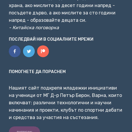
Странностите, описани от космологичната
храна, ако мислите за десет години напред -
константа, са различни.
Плътността ѝ е постоянна.
посъдете дърво, а ако мислите за сто години
напред - образовайте децата си.
- Китайска поговорка
07:51
ПОСЛЕДВАЙ НИ В СОЦИАЛНИТЕ МРЕЖИ
Така, колкото по-голяма е Вселената, толкова повече
от тази енергия се съдържа в нея.
Наричаме я „тъмна
енергия“ и я разглеждаме
като енергията на
празното пространство, на вакуума.
При достатъчно
голяма Вселена
ПОМОГНЕТЕ ДА ПОРАСНЕМ
08:06
Нашият сайт подкрепя младежки инициативи
на ученици от МГ Д-р Петър Берон, Варна, които
плътността на обикновената материя ще падне
под
включват: различни технологични и научни
плътността на тази енергия на вакуума,
описана от
начинания и проекти, клубът по спортни дебати
космологичната константа.
В този момент тъмната
и средства за участия на състезания.
енергия ще управлява разширяването.