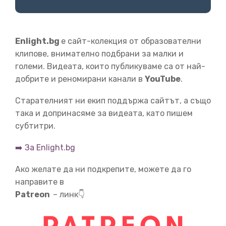
03:16
би била закривена като повърхността на сфера, само
че на триизмерната
повърхност на хиперсфера в
Enlight.bg
е сайт-колекция от образователни
четиримерното пространство.
В такава Вселена
клипове, внимателно подбрани за малки и
геометрията би била странна.
Сборът на ъглите във
големи. Видеата, които публикуваме са от най-
всеки триъгълник би бил повече от 180 градуса.
добрите и реномирани канали в
YouTube
.
Старателният ни екип поддържа сайтът, а също
03:30
така и допринасяме за видеата, като пишем
И кръговете и сферите биха съдържали повече
субтитри.
площ/обем,
отколкото периметрите/повърхините им
позволяват.
Но обемът на такава Вселена би бил
➡️ За Enlight.bg
краен.
Наричаме такава геометрия „затворена“.
Ако желате да ни подкрепите, можете да го
направите в
03:47
Patreon
– линк👇
Ако k е -1, Вселената е 3D версията
хиперболоид
(седло) с отрицателна кривина.
Триъгълниците имат