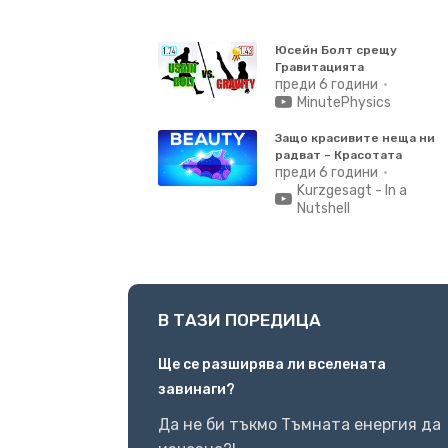
Юсейн Болт срещу
Гравитацията
преди 6 години
MinutePhysics
Защо красивите неща ни
радват – Красотата
преди 6 години
Kurzgesagt - In a
Nutshell
В ТАЗИ ПОРЕДИЦА
Ще се разширява ли вселената
завинаги?
Да не би тъкмо Тъмната енергия да