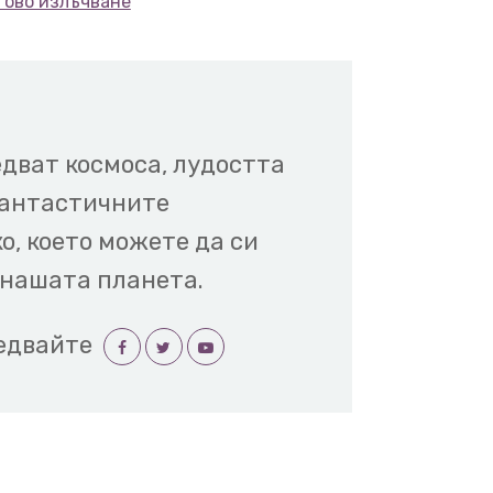
тово излъчване
говорим за тъмната
 оповести нов анализ на
едват космоса, лудостта
рнови.
Те твърдят, че
фантастичните
с отсъствие на тъмна
о, което можете да си
 разширяване.
Предполагат,
 нашата планета.
е разширява с постоянна
едвайте
забавяне.
Това твърдение е
иво, колкото и откритието
ото днес тъмна енергия е