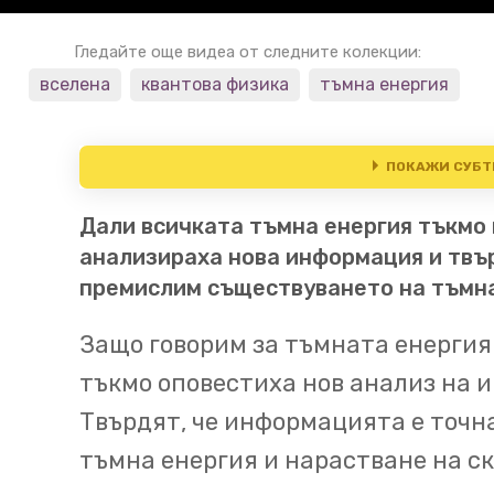
Гледайте още видеа от следните колекции:
вселена
квантова физика
тъмна енергия
ПОКАЖИ СУБТ
Дали всичката тъмна енергия тъкмо 
Този епизод се излъчва 
00:02
анализираха нова информация и твър
Courses Plus.
Изчезнала 
премислим съществуването на тъмна
енергия?
Екип учени ан
Защо говорим за тъмната енергия
и твърди, че трябва на
тъкмо оповестиха нов анализ на 
съществуването ѝ.
Твърдят, че информацията е точна
[МУЗИКА]
ПРОСТРАНСТ
00:16
тъмна енергия и нарастване на с
независими екипа астр