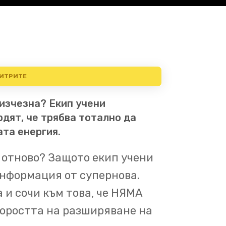
ИТРИТЕ
изчезна? Екип учени
с помощта на The Great
дят, че трябва тотално да
ли е всичката тъмна
та енергия.
ализира последните данни
 отново? Защото екип учени
пълно
да преосмислим
информация от супернова.
 и сочи към това, че НЯМА
ВО-ВРЕМЕТО
През 1998 г. два
коростта на разширяване на
ономи направиха много