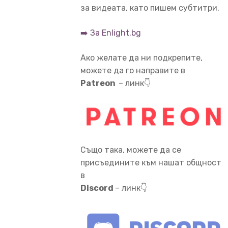
за видеата, като пишем субтитри.
➡️ За Enlight.bg
Ако желате да ни подкрепите,
можете да го направите в
Patreon
– линк👇
Също така, можете да се
присъедините към нашат общност
в
Discord
– линк👇