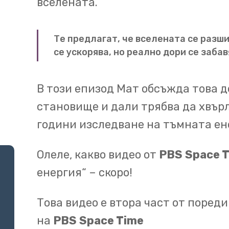
вселената.
противоречиво изявлен
разширява, но и това ра
Те предлагат, че вселената се разши
се ускорява, но реално дори се забав
Откритието беше напра
00:32
избухванията на суперно
В този епизод Мат обсъжда това 
експлодиращи бели джу
становище и дали трябва да хвърл
светимости,
които позв
години изследване на тъмната ен
определят разстоянието
достоверни разстояния
Олеле, какво видео от
PBS Space 
св.г.
енергия“ – скоро!
двата екипа направиха 
Това видео е втора част от поред
00:48
разширяването на Всел
на
PBS Space Time