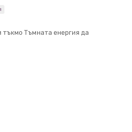
 медиите скочиха на
я
ложиха никаква полезна
и тъкмо Тъмната енергия да
ло добре да обмислим
лим почти 20-годишен труд
енергия,
а и да изтрием
ана на този труд.
През
на Nielsen, Guffanti и Sarkar
аглавие
ства за ускоряване на
 от супернови от тип Ia