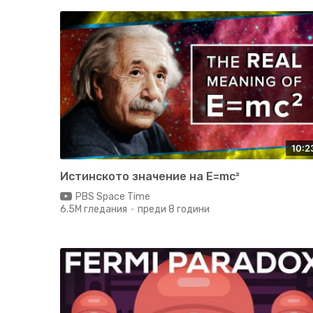
10:2
Истинското значение на E=mc²
PBS Space Time
6.5M гледания
преди 8 години