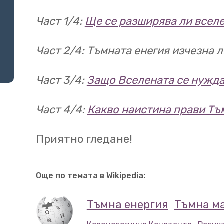
забавящо се разширява
Част 1/4:
Ще се разширява ли вселе
притегляне на материят
това те откриха, че раз
Част 2/4: Тъмната енегия изчезна ли
през втората половина о
01:05
Част 3/4:
Защо Вселената се нужда
Изглеждаше, че нещо де
гравитацията.
Натиск н
Част 4/4:
Какво наистина прави Тъ
„тъмна енергия“.
Това о
Приятно гледане!
ръководителите на екип
Adam Riess, Brian Schmidt
01:21
Още по темата в Wikipedia:
потапяне в тайните на 
Тъмна енергия
Тъмна м
изготвили плейлиста по
доста хардкор, но си стр