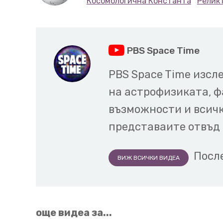
Косомологична Константа
Релик
този клип.
Защо отново 
енергия?
PBS Space Time
Защото друг екип тъкмо
01:40
PBS Space Time изсл
обновени данни от супе
на астрофизиката, 
данните са съвместими 
възможности и всичк
енергия.
Няма ускорено
представаите отвъд
че Вселената може да с
скорост.
Посл
ВИЖ ВСИЧКИ ВИДЕА
Без ускорение, но и без 
01:58
също толкова противореч
още видеа за...
на тъмната енергия,
защ