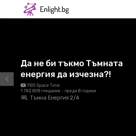
Да не би тъкмо Тъмната
енергия да изчезна?!
PBS Space Time
1 782 808 гледания
преди 8 години
Тъмна Енергия
2/4