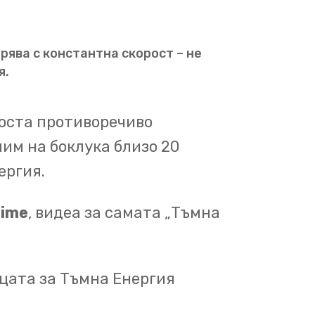
ие:
Вселената не само се
зширяване се ускорява.
рява с константна скорост – не
я.
вено с наблюдения на
ви от тип Ia.
Тези
доста противоречиво
джета имат предсказуеми
им на боклука близо 20
оляват на астрономите да
ергия.
 до тях.
С набор от
 в порядъците на милиарди
Time
, видеа за самата „Тъмна
карта на историята на
ицата за Тъмна Енергия
ената.
Те очакваха да видят